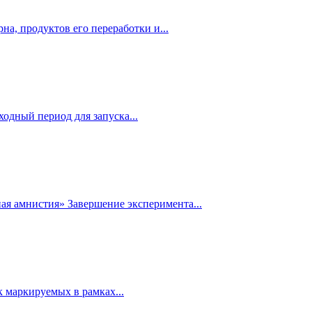
на, продуктов его переработки и...
одный период для запуска...
ная амнистия» Завершение эксперимента...
к маркируемых в рамках...