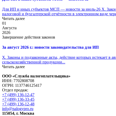
Для ИП и иных субъектов МСП — новости за июль-26 X. Законы
налоговой и бухгалтерской отчётности в электронном виде чер
Читать далее
01
Августа
2026
Завершение действия законов
За август 2026 г.: новости законодательства для ИП
X. Законы и подзаконные акты, действие которых истекает в ав
сельскохозяйственной продукции...
Читать далее
ООО «Служба налогоплательщика»
ИНН: 7702808708
ОГРН: 1137746125417
Отдел продаж:
+7 (499) 136-12-47
+7 (499) 136-33-45
+7 (499) 136-12-48
info@nalogypro.ru
115054, г. Москва