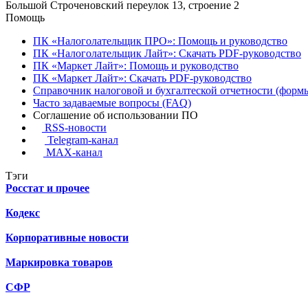
Большой Строченовский переулок 13, строение 2
Помощь
ПК «Налоголательщик ПРО»: Помощь и руководство
ПК «Налоголательщик Лайт»: Скачать PDF-руководство
ПК «Маркет Лайт»: Помощь и руководство
ПК «Маркет Лайт»: Скачать PDF-руководство
Справочник налоговой и бухгалтеской отчетности (формы
Часто задаваемые вопросы (FAQ)
Соглашение об использовании ПО
RSS-новости
Telegram-канал
MAX-канал
Тэги
Росстат и прочее
Кодекс
Корпоративные новости
Маркировка товаров
СФР