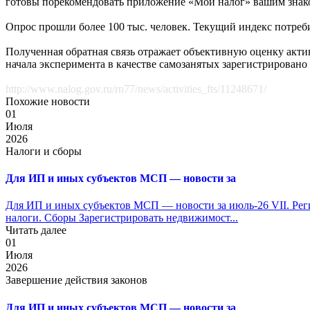
готовы порекомендовать приложение «Мой налог» вашим знаком
Опрос прошли более 100 тыс. человек. Текущий индекс потреби
Полученная обратная связь отражает объективную оценку акт
начала эксперимента в качестве самозанятых зарегистрировано 
http://www.nalog.gov.ru/rn77/news/activities_fts/11248671/
Похожие новости
01
Июля
2026
Налоги и сборы
Для ИП и иных субъектов МСП — новости за
Для ИП и иных субъектов МСП — новости за июль-26 VII. Рег
налоги. Сборы Зарегистрировать недвижимост...
Читать далее
01
Июля
2026
Завершение действия законов
Для ИП и иных субъектов МСП — новости за