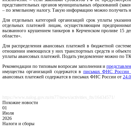
представительных органов муниципальных образований (закон
– по земельному налогу. Такую информацию можно получить н
Для отдельных категорий организаций срок уплаты указан
отдельных платежей лицам, осуществляющим предпринимате
вызванного крушением танкеров в Керченском проливе 15 дек
области».
Для распределения авансовых платежей в бюджетной систе
отношении имеющихся у них транспортных средств и объектов
уплаты авансовых платежей. Подать уведомление можно по ТК
Рекомендации по типовым вопросам заполнения и
представле
имущества организаций содержатся в
письмах ФНС России 
авансовых платежей содержатся в письмах ФНС России от
24.
https://www.nalog.gov.ru/rn77/news/activities_fts/16434571/
Похожие новости
01
Июля
2026
Налоги и сборы