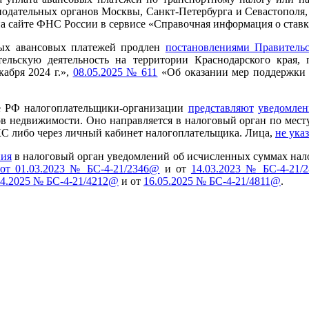
одательных органов Москвы, Санкт-Петербурга и Севастополя,
а сайте ФНС России в сервисе «Справочная информация о ставк
ных авансовых платежей продлен
постановлениями Правитель
льскую деятельность на территории Краснодарского края, 
абря 2024 г.»,
08.05.2025 № 611
«Об оказании мер поддержки 
ме РФ налогоплательщики-организации
представляют
уведомлен
 недвижимости. Оно направляется в налоговый орган по месту у
С либо через личный кабинет налогоплательщика. Лица,
не ука
ния
в налоговый орган уведомлений об исчисленных суммах нало
от 01.03.2023 № БС-4-21/2346@
и от
14.03.2023 № БС-4-21/
04.2025 № БС-4-21/4212@
и от
16.05.2025 № БС-4-21/4811@
.