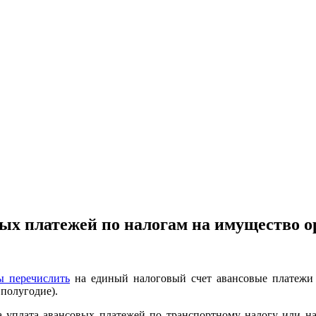
вых платежей по налогам на имущество о
ы перечислить
на единый налоговый счет авансовые платежи 
 полугодие).
а уплата авансовых платежей по транспортному налогу или н