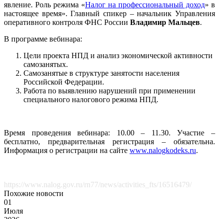
явление. Роль режима «
Налог на профессиональный доход
» в
настоящее время». Главный спикер – начальник Управления
оперативного контроля ФНС России
Владимир Мальцев
.
В программе вебинара:
Цели проекта НПД и анализ экономической активности
самозанятых.
Самозанятые в структуре занятости населения
Российской Федерации.
Работа по выявлению нарушений при применении
специального налогового режима НПД.
Время проведения вебинара: 10.00 – 11.30. Участие –
бесплатно, предварительная регистрация – обязательна.
Информация о регистрации на сайте
www.nalogkodeks.ru
.
https://www.nalog.gov.ru/rn77/news/activities_fts/16516479/
Похожие новости
01
Июля