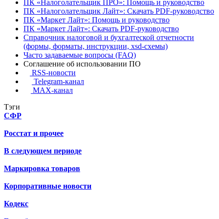
ПК «Налоголательщик ПРО»: Помощь и руководство
ПК «Налоголательщик Лайт»: Скачать PDF-руководство
ПК «Маркет Лайт»: Помощь и руководство
ПК «Маркет Лайт»: Скачать PDF-руководство
Справочник налоговой и бухгалтеской отчетности
(формы, форматы, инструкции, xsd-схемы)
Часто задаваемые вопросы (FAQ)
Соглашение об использовании ПО
RSS-новости
Telegram-канал
MAX-канал
Тэги
СФР
Росстат и прочее
В следующем периоде
Маркировка товаров
Корпоративные новости
Кодекс