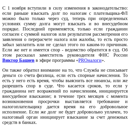
С 1 ноября вступили в силу изменения в законодательство:
если раньше взыскать долг по налогам с плательщика-ФЛ
можно было только через суд, теперь при определенных
условиях сумму долга могут взыскать и во внесудебном
порядке. Последний применяется, только если гражданин
согласен с суммой налогов или результатом рассмотрения его
заявления о перерасчете налога или жалобы, то есть просто
забыл заплатить или не сделал этого по каким-то причинам.
Если же нет и имеется спор - ведомство обратится в суд. Об
этом рассказал заместитель руководителя ФНС России
Виктор Бациев
в эфире программы «
PROналоги
».
Он также обратил внимание на то, что Служба не списывает
деньги со счета физлица, если есть спорные начисления. То
есть у него есть время, чтобы выяснить все нюансы, или же
разрешить спор в суде. Что касается сроков, то если у
гражданина нет возражений по начислениям, инициируется
внесудебное взыскание; в течение трех месяцев с момента
возникновения просрочки выставляется требование и
налогоплательщику дается время на его добровольное
исполнение. Если же долг не будет добровольно уплачен, то
налоговый орган инициирует взыскание за счет денежных
средств в банках.