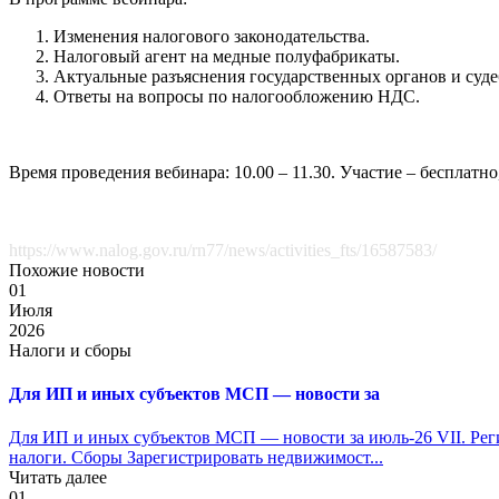
Изменения налогового законодательства.
Налоговый агент на медные полуфабрикаты.
Актуальные разъяснения государственных органов и суде
Ответы на вопросы по налогообложению НДС.
Время проведения вебинара: 10.00 – 11.30. Участие – бесплатн
https://www.nalog.gov.ru/rn77/news/activities_fts/16587583/
Похожие новости
01
Июля
2026
Налоги и сборы
Для ИП и иных субъектов МСП — новости за
Для ИП и иных субъектов МСП — новости за июль-26 VII. Рег
налоги. Сборы Зарегистрировать недвижимост...
Читать далее
01