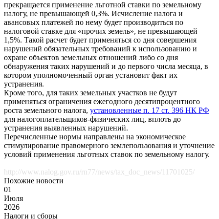
прекращается применение льготной ставки по земельному
налогу, не превышающей 0,3%. Исчисление налога и
авансовых платежей по нему будет производиться по
налоговой ставке для «прочих земель», не превышающей
1,5%. Такой расчет будет применяться со дня совершения
нарушений обязательных требований к использованию и
охране объектов земельных отношений либо со дня
обнаружения таких нарушений и до первого числа месяца, в
котором уполномоченный орган установит факт их
устранения.
Кроме того, для таких земельных участков не будут
применяться ограничения ежегодного десятипроцентного
роста земельного налога,
установленные п. 17 ст. 396 НК РФ
для налогоплательщиков-физических лиц, вплоть до
устранения выявленных нарушений.
Перечисленные нормы направлены на экономическое
стимулирование правомерного землепользования и уточнение
условий применения льготных ставок по земельному налогу.
http://www.nalog.gov.ru/rn77/news/tax_doc_news/11701025/
Похожие новости
01
Июля
2026
Налоги и сборы