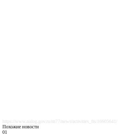
https://www.nalog.gov.ru/rn77/news/activities_fts/16605641/
Похожие новости
01