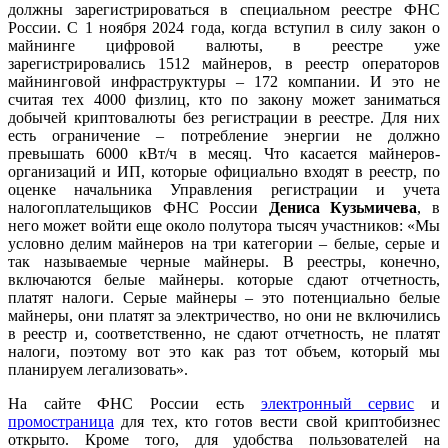
должны зарегистрироваться в специальном реестре ФНС
России. С 1 ноября 2024 года, когда вступил в силу закон о
майнинге цифровой валюты, в реестре уже
зарегистрировались 1512 майнеров, в реестр операторов
майнинговой инфраструктуры – 172 компании. И это не
считая тех 4000 физлиц, кто по закону может заниматься
добычей криптовалюты без регистрации в реестре. Для них
есть ограничение – потребление энергии не должно
превышать 6000 кВт/ч в месяц. Что касается майнеров-
организаций и ИП, которые официально входят в реестр, по
оценке начальника Управления регистрации и учета
налогоплательщиков ФНС России
Дениса Кузьмичева
, в
него может войти еще около полутора тысяч участников: «Мы
условно делим майнеров на три категории – белые, серые и
так называемые черные майнеры. В реестры, конечно,
включаются белые майнеры. которые сдают отчетность,
платят налоги. Серые майнеры – это потенциально белые
майнеры, они платят за электричество, но они не включились
в реестр и, соответственно, не сдают отчетность, не платят
налоги, поэтому вот это как раз тот объем, который мы
планируем легализовать».
На сайте ФНС России есть
электронный сервис
и
промостраница
для тех, кто готов вести свой криптобизнес
открыто. Кроме того, для удобства пользователей на