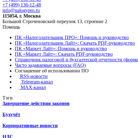
+7 (499) 136-12-48
info@nalogypro.ru
115054, г. Москва
Большой Строченовский переулок 13, строение 2
Помощь
ПК «Налоголательщик ПРО»: Помощь и руководство
ПК «Налоголательщик Лайт»: Скачать PDF-руководство
ПК «Маркет Лайт»: Помощь и руководство
ПК «Маркет Лайт»: Скачать PDF-руководство
Справочник налоговой и бухгалтеской отчетности (формы
Часто задаваемые вопросы (FAQ)
Соглашение об использовании ПО
RSS-новости
Telegram-канал
MAX-канал
Тэги
Завершение действия законов
Бухучёт
Корпоративные новости
НДС