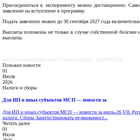
Присоединиться к эксперименту можно дистанционно. Само
заявление на вступление в программу.
Подать заявление можно до 30 сентября 2027 года включительно
Выплаты положены не только в случае собственной болезни и
выплаты.
https://www.nalog.gov.ru/rn77/news/activities_fts/16606764/
Похожие новости
01
Июля
2026
Налоги и сборы
Для ИП и иных субъектов МСП — новости за
Для ИП и иных субъектов МСП — новости за июль-26 VII. Рег
налоги. Сборы Зарегистрировать недвижимост...
Читать далее
01
Июля