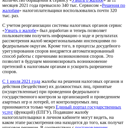
Количество обращений к сервису «
Узнать о жалобе
» за 11
месяцев 2021 года превысило 340 тыс. Сервисом «
Решения по
жалобам
» налогоплательщики воспользовались почти 320
тыс. раз.
С учетом реорганизации системы налоговых органов сервис
«
Узнать о жалобе
» был доработан и теперь позволяет
пользователям получить информацию о ходе и результатах
рассмотрения жалоб межрегиональными инспекциями по
федеральным округам. Кроме того, в процессы досудебного
урегулирования споров внедряется автоматизированный
способ работы с причинами возникновения споров. Это
позволит в будущем минимизировать возникновение
претензий к налоговым органам и ускорить разрешение
споров.
С 1 июля 2021 года
жалобы на решения налоговых органов и
действия (бездействие) их должностных лиц, принятые
(осуществленные) при проведении федерального
государственного контроля за организацией и проведением
азартных игр и лотерей, от контролируемых лиц
принимаются только через
Единый портал государственных
услуг
(функций) (ЕПГУ). Подавшие жалобу
налогоплательщики в личном кабинете могут видеть, на
каком этапе рассмотрения она находится до того, как получат
итоговое решение. В соответствии с
постановлением