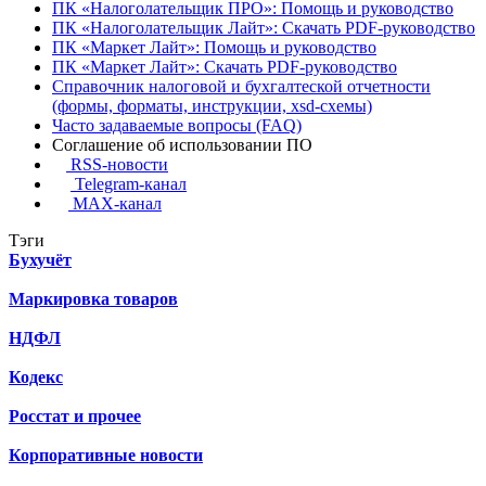
ПК «Налоголательщик ПРО»: Помощь и руководство
ПК «Налоголательщик Лайт»: Скачать PDF-руководство
ПК «Маркет Лайт»: Помощь и руководство
ПК «Маркет Лайт»: Скачать PDF-руководство
Справочник налоговой и бухгалтеской отчетности
(формы, форматы, инструкции, xsd-схемы)
Часто задаваемые вопросы (FAQ)
Соглашение об использовании ПО
RSS-новости
Telegram-канал
MAX-канал
Тэги
Бухучёт
Маркировка товаров
НДФЛ
Кодекс
Росстат и прочее
Корпоративные новости