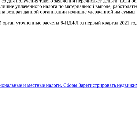
ев со дня получения такого заявления перечисляет деньги. Есл
злишне уплаченного налога по материальной выгоде, работодател
ие на возврат данной организации излишне удержанной им сумм
 орган уточненные расчеты 6-НДФЛ за первый квартал 2021 года,
иональные и местные налоги. Сборы Зарегистрировать недвижим