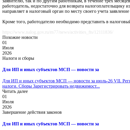
заявителю, так и по другим работникам, в течение трех месяц
работодатель, недостаточно для возврата налогоплательщику и
направляет в налоговый орган по месту своего учета заявлен
Кроме того, работодателю необходимо представить в налоговый
https://www.nalog.gov.ru/rn77/news/activities_fts/12111836/
Похожие новости
01
Июля
2026
Налоги и сборы
Для ИП и иных субъектов МСП — новости за
Для ИП и иных субъектов МСП — новости за июль-26 VII. Рег
налоги. Сборы Зарегистрировать недвижимост...
Читать далее
01
Июля
2026
Завершение действия законов
Для ИП и иных субъектов МСП — новости за