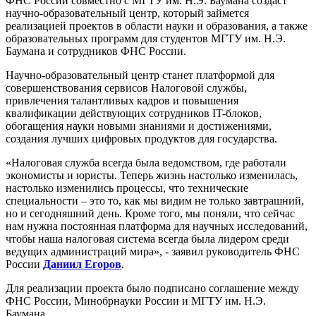
ФНС России совместно с МГТУ им. Н.Э. Баумана создаст
научно-образовательный центр, который займется
реализацией проектов в области науки и образования, а также
образовательных программ для студентов МГТУ им. Н.Э.
Баумана и сотрудников ФНС России.
Научно-образовательный центр станет платформой для
совершенствования сервисов Налоговой службы,
привлечения талантливых кадров и повышения
квалификации действующих сотрудников IT-блоков,
обогащения науки новыми знаниями и достижениями,
создания лучших цифровых продуктов для государства.
«Налоговая служба всегда была ведомством, где работали
экономисты и юристы. Теперь жизнь настолько изменилась,
настолько изменились процессы, что технические
специальности – это то, как мы видим не только завтрашний,
но и сегодняшний день. Кроме того, мы поняли, что сейчас
нам нужна постоянная платформа для научных исследований,
чтобы наша налоговая система всегда была лидером среди
ведущих администраций мира», - заявил руководитель ФНС
России
Даниил Егоров
.
Для реализации проекта было подписано соглашение между
ФНС России, Минобрнауки России и МГТУ им. Н.Э.
Баумана.