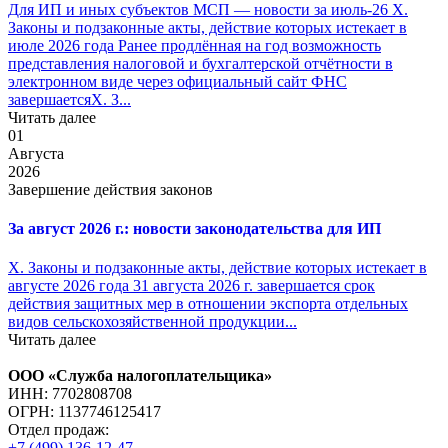
Для ИП и иных субъектов МСП — новости за июль-26 X.
Законы и подзаконные акты, действие которых истекает в
июле 2026 года Ранее продлённая на год возможность
представления налоговой и бухгалтерской отчётности в
электронном виде через официальный сайт ФНС
завершаетсяX. З...
Читать далее
01
Августа
2026
Завершение действия законов
За август 2026 г.: новости законодательства для ИП
X. Законы и подзаконные акты, действие которых истекает в
августе 2026 года 31 августа 2026 г. завершается срок
действия защитных мер в отношении экспорта отдельных
видов сельскохозяйственной продукции...
Читать далее
ООО «Служба налогоплательщика»
ИНН: 7702808708
ОГРН: 1137746125417
Отдел продаж:
+7 (499) 136-12-47