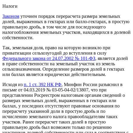
Налоги
Законом
уточнен порядок перерасчета размера земельных
долей, выраженных в гектарах или балло-гектарах, в простую
правильную дробь, в том числе для последующего
налогообложения земельных участков, находящихся в долевой
собственности.
Так, земельная доля, право на которую возникло при
приватизации сельхозугодий до вступления в силу
Федерального закона от 24.07.2002 № 101-ФЗ
, является долей
в праве собственности на земельный участок из земель
сельхозназначения. Определение размеров долей в гектарах
или баллах является юридически действительным.
Исходя из
п. 1 ст. 392 НК РФ
, Минфин России разъяснил в
письме от 04.03.2019 № 03-05-04-02/13807, что при
представлении Росреестром налоговым органам сведений о
размерах земельных долей, выраженных в гектарах или
баллах, у последних отсутствуют правовые основания по
перерасчету указанной доли в простую дробь и по
исчислению земельного налога правообладателям таких
участков. Ранее перерасчет таких долей в простую
правильную дробь был возможен только по решению
участников долевой собственности или суда в соответствии с