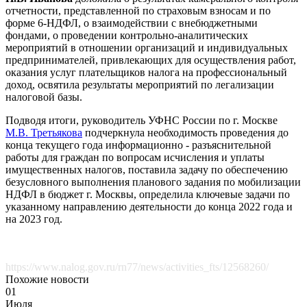
отчетности, представленной по страховым взносам и по
форме 6-НДФЛ, о взаимодействии с внебюджетными
фондами, о проведении контрольно-аналитических
мероприятий в отношении организаций и индивидуальных
предпринимателей, привлекающих для осуществления работ,
оказания услуг плательщиков налога на профессиональный
доход, освятила результаты мероприятий по легализации
налоговой базы.
Подводя итоги, руководитель УФНС России по г. Москве
М.В. Третьякова
подчеркнула необходимость проведения до
конца текущего года информационно - разъяснительной
работы для граждан по вопросам исчисления и уплаты
имущественных налогов, поставила задачу по обеспечению
безусловного выполнения планового задания по мобилизации
НДФЛ в бюджет г. Москвы, определила ключевые задачи по
указанному направлению деятельности до конца 2022 года и
на 2023 год.
https://www.nalog.gov.ru/rn77/news/activities_fts/12568260/
Похожие новости
01
Июля