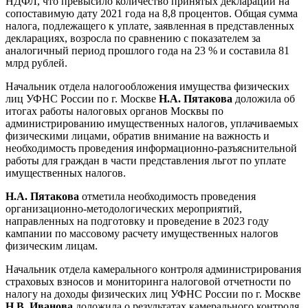
НДФЛ, что превысило количество принятых деклараций на
сопоставимую дату 2021 года на 8,8 процентов. Общая сумма
налога, подлежащего к уплате, заявленная в представленных
декларациях, возросла по сравнению с показателем за
аналогичный период прошлого года на 23 % и составила 81
млрд рублей.
Начальник отдела налогообложения имущества физических
лиц УФНС России по г. Москве
Н.А. Пятакова
доложила об
итогах работы налоговых органов Москвы по
администрированию имущественных налогов, уплачиваемых
физическими лицами, обратив внимание на важность и
необходимость проведения информационно-разъяснительной
работы для граждан в части представления льгот по уплате
имущественных налогов.
Н.А. Пятакова
отметила необходимость проведения
организационно-методологических мероприятий,
направленных на подготовку и проведение в 2023 году
кампании по массовому расчету имущественных налогов
физическим лицам.
Начальник отдела камерального контроля администрирования
страховых взносов и мониторинга налоговой отчетности по
налогу на доходы физических лиц УФНС России по г. Москве
Н.В. Иванова
доложила о результатах камерального контроля