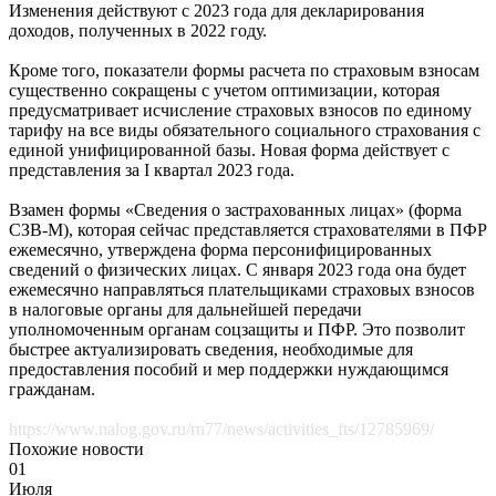
Изменения действуют с 2023 года для декларирования
доходов, полученных в 2022 году.
Кроме того, показатели формы расчета по страховым взносам
существенно сокращены с учетом оптимизации, которая
предусматривает исчисление страховых взносов по единому
тарифу на все виды обязательного социального страхования с
единой унифицированной базы. Новая форма действует с
представления за I квартал 2023 года.
Взамен формы «Сведения о застрахованных лицах» (форма
СЗВ-М), которая сейчас представляется страхователями в ПФР
ежемесячно, утверждена форма персонифицированных
сведений о физических лицах. С января 2023 года она будет
ежемесячно направляться плательщиками страховых взносов
в налоговые органы для дальнейшей передачи
уполномоченным органам соцзащиты и ПФР. Это позволит
быстрее актуализировать сведения, необходимые для
предоставления пособий и мер поддержки нуждающимся
гражданам.
https://www.nalog.gov.ru/rn77/news/activities_fts/12785969/
Похожие новости
01
Июля