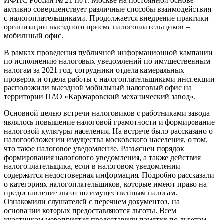
ИФНС России № 21 по г. Москве на постоянной основе
активно совершенствует различные способы взаимодействия
с налогоплательщиками. Продолжается внедрение практики
организации выездного приема налогоплательщиков –
мобильный офис.
В рамках проведения публичной информационной кампании
по исполнению налоговых уведомлений по имущественным
налогам за 2021 год, сотрудники отдела камеральных
проверок и отдела работы с налогоплательщиками инспекции
расположили выездной мобильный налоговый офис на
территории ПАО «Карачаровский механический завод».
Основной целью встречи налоговиков с работниками завода
являлось повышение налоговой грамотности и формирование
налоговой культуры населения. На встрече было рассказано о
налогообложении имущества московского населения, о том,
что такое налоговое уведомление. Разъяснен порядок
формирования налогового уведомления, а также действия
налогоплательщика, если в налоговом уведомлении
содержится недостоверная информация. Подробно рассказали
о категориях налогоплательщиков, которые имеют право на
предоставление льгот по имущественным налогам.
Ознакомили слушателей с перечнем документов, на
основании которых предоставляются льготы. Всем
участникам мероприятия предоставили памятки по льготам