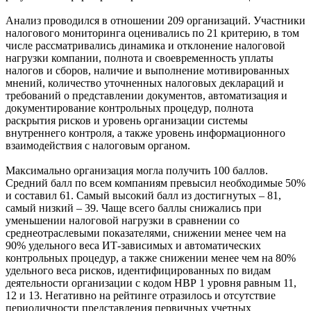
Анализ проводился в отношении 209 организаций. Участники
налогового мониторинга оценивались по 21 критерию, в том
числе рассматривались динамика и отклонение налоговой
нагрузки компании, полнота и своевременность уплаты
налогов и сборов, наличие и выполнение мотивированных
мнений, количество уточненных налоговых деклараций и
требований о представлении документов, автоматизация и
документирование контрольных процедур, полнота
раскрытия рисков и уровень организации системы
внутреннего контроля, а также уровень информационного
взаимодействия с налоговым органом.
Максимально организация могла получить 100 баллов.
Средний балл по всем компаниям превысил необходимые 50%
и составил 61. Самый высокий балл из достигнутых – 81,
самый низкий – 39. Чаще всего баллы снижались при
уменьшении налоговой нагрузки в сравнении со
среднеотраслевыми показателями, снижении менее чем на
90% удельного веса ИТ-зависимых и автоматических
контрольных процедур, а также снижении менее чем на 80%
удельного веса рисков, идентифицированных по видам
деятельности организации с кодом НВР 1 уровня равным 11,
12 и 13. Негативно на рейтинге отразилось и отсутствие
периодичности представления первичных учетных