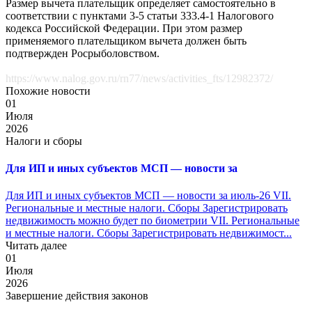
Размер вычета плательщик определяет самостоятельно в
соответствии с пунктами 3-5 статьи 333.4-1 Налогового
кодекса Российской Федерации. При этом размер
применяемого плательщиком вычета должен быть
подтвержден Росрыболовством.
https://www.nalog.gov.ru/rn77/news/activities_fts/12982372/
Похожие новости
01
Июля
2026
Налоги и сборы
Для ИП и иных субъектов МСП — новости за
Для ИП и иных субъектов МСП — новости за июль-26 VII.
Региональные и местные налоги. Сборы Зарегистрировать
недвижимость можно будет по биометрии VII. Региональные
и местные налоги. Сборы Зарегистрировать недвижимост...
Читать далее
01
Июля
2026
Завершение действия законов