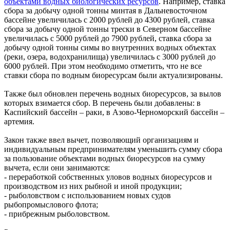
объектами водных биологических ресурсов
. Например, ставка
сбора за добычу одной тонны минтая в Дальневосточном
бассейне увеличилась с 2000 рублей до 4300 рублей, ставка
сбора за добычу одной тонны трески в Северном бассейне
увеличилась с 5000 рублей до 7900 рублей, ставка сбора за
добычу одной тонны симы во внутренних водных объектах
(реки, озера, водохранилища) увеличилась с 3000 рублей до
6000 рублей. При этом необходимо отметить, что не все
ставки сбора по водным биоресурсам были актуализированы.
Также был обновлен перечень водных биоресурсов, за вылов
которых взимается сбор. В перечень были добавлены: в
Каспийский бассейн – раки, в Азово-Черноморский бассейн –
артемия.
Закон также ввел вычет, позволяющий организациям и
индивидуальным предпринимателям уменьшить сумму сбора
за пользование объектами водных биоресурсов на сумму
вычета, если они занимаются:
- переработкой собственных уловов водных биоресурсов и
производством из них рыбной и иной продукции;
- рыболовством с использованием новых судов
рыбопромыслового флота;
- прибрежным рыболовством.