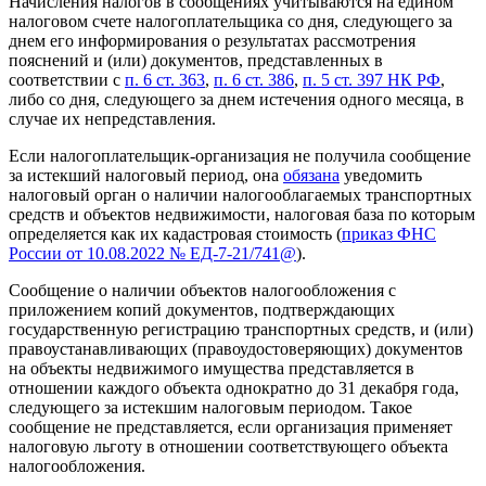
Начисления налогов в сообщениях учитываются на едином
налоговом счете налогоплательщика со дня, следующего за
днем его информирования о результатах рассмотрения
пояснений и (или) документов, представленных в
соответствии с
п. 6 ст. 363
,
п. 6 ст. 386
,
п. 5 ст. 397 НК РФ
,
либо со дня, следующего за днем истечения одного месяца, в
случае их непредставления.
Если налогоплательщик-организация не получила сообщение
за истекший налоговый период, она
обязана
уведомить
налоговый орган о наличии налогооблагаемых транспортных
средств и объектов недвижимости, налоговая база по которым
определяется как их кадастровая стоимость (
приказ ФНС
России от 10.08.2022 № ЕД-7-21/741@
).
Сообщение о наличии объектов налогообложения с
приложением копий документов, подтверждающих
государственную регистрацию транспортных средств, и (или)
правоустанавливающих (правоудостоверяющих) документов
на объекты недвижимого имущества представляется в
отношении каждого объекта однократно до 31 декабря года,
следующего за истекшим налоговым периодом. Такое
сообщение не представляется, если организация применяет
налоговую льготу в отношении соответствующего объекта
налогообложения.