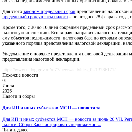
объекты недвижимости иностранных организаций, облагаемые 
Для этого
законом предельный срок
представления налоговой д
предельный срок уплаты налога
– не позднее 28 февраля года,
Кроме того, с 30 до 10 дней сокращен предельный срок расс
налоговую инспекцию. Его вправе направить налогоплательщи
ему объектов недвижимости, налоговая база по которым опреде
указанного порядка представления налоговой декларации, нал
Уведомление о порядке представления налоговой декларации мо
представления налоговой декларации.
https://www.nalog.gov.ru/rn77/news/activities_fts/13786171/
Похожие новости
01
Июля
2026
Налоги и сборы
Для ИП и иных субъектов МСП — новости за
Для ИП и иных субъектов МСП — новости за июль-26 VII. Рег
налоги. Сборы Зарегистрировать недвижимост...
Читать далее