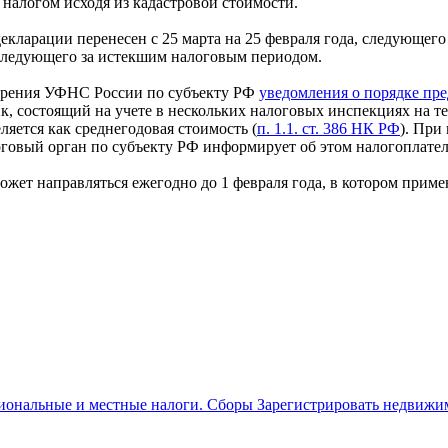
налогом исходя из кадастровой стоимости.
екларации перенесен с 25 марта на 25 февраля года, следующег
 следующего за истекшим налоговым периодом.
мотрения УФНС России по субъекту РФ
уведомления о порядке пр
к, состоящий на учете в нескольких налоговых инспекциях на 
ляется как среднегодовая стоимость (
п. 1.1. ст. 386 НК РФ
). При
оговый орган по субъекту РФ информирует об этом налогоплате
жет направляться ежегодно до 1 февраля года, в котором приме
иональные и местные налоги. Сборы Зарегистрировать недвижим