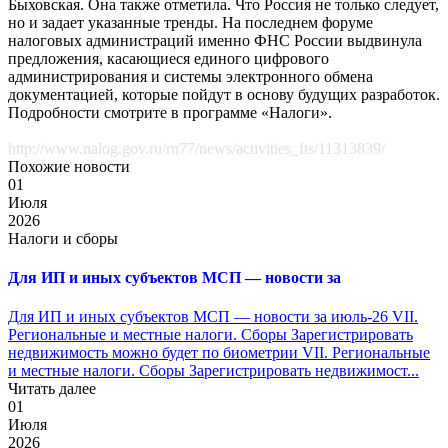
Быховская. Она также отметила. Что Россия не только следует,
но и задает указанные тренды. На последнем форуме
налоговых администраций именно ФНС России выдвинула
предложения, касающиеся единого цифрового
администрирования и системы электронного обмена
документацией, которые пойдут в основу будущих разработок.
Подробности смотрите в программе «Налоги».
http://www.nalog.gov.ru/rn77/news/activities_fts/11313839/
Похожие новости
01
Июля
2026
Налоги и сборы
Для ИП и иных субъектов МСП — новости за
Для ИП и иных субъектов МСП — новости за июль-26 VII.
Региональные и местные налоги. Сборы Зарегистрировать
недвижимость можно будет по биометрии VII. Региональные
и местные налоги. Сборы Зарегистрировать недвижимост...
Читать далее
01
Июля
2026