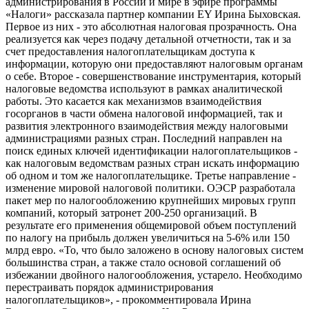
администрирования в России и мире в эфире программы
«Налоги» рассказала партнер компании EY Ирина Быховская.
Первое из них - это абсолютная налоговая прозрачность. Она
реализуется как через подачу детальной отчетности, так и за
счет предоставления налогоплательщикам доступа к
информации, которую они предоставляют налоговым органам
о себе. Второе - совершенствование инструментария, который
налоговые ведомства используют в рамках аналитической
работы. Это касается как механизмов взаимодействия
госорганов в части обмена налоговой информацией, так и
развития электронного взаимодействия между налоговыми
администрациями разных стран. Последний направлен на
поиск единых ключей идентификации налогоплательщиков -
как налоговым ведомствам разных стран искать информацию
об одном и том же налогоплательщике. Третье направление -
изменение мировой налоговой политики. ОЭСР разработала
пакет мер по налогообложению крупнейших мировых групп
компаний, который затронет 200-250 организаций. В
результате его применения общемировой объем поступлений
по налогу на прибыль должен увеличиться на 5-6% или 150
млрд евро. «То, что было заложено в основу налоговых систем
большинства стран, а также стало основой соглашений об
избежании двойного налогообложения, устарело. Необходимо
перестраивать порядок администрирования
налогоплательщиков», - прокомментировала Ирина