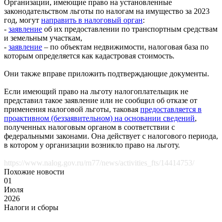
Организации, имеющие право на установленные
законодательством льготы по налогам на имущество за 2023
год, могут
направить в налоговый орган
:
-
заявление
об их предоставлении по транспортным средствам
и земельным участкам,
-
заявление
– по объектам недвижимости, налоговая база по
которым определяется как кадастровая стоимость.
Они также вправе приложить подтверждающие документы.
Если имеющий право на льготу налогоплательщик не
представил такое заявление или не сообщил об отказе от
применения налоговой льготы, таковая
предоставляется в
проактивном (беззаявительном) на основании сведений
,
полученных налоговым органом в соответствии с
федеральными законами. Она действует с налогового периода,
в котором у организации возникло право на льготу.
https://www.nalog.gov.ru/rn77/news/activities_fts/14414753/
Похожие новости
01
Июля
2026
Налоги и сборы