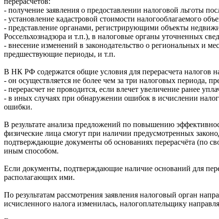
перерасчётов:
- получение заявления о предоставлении налоговой льготы пос
- установление кадастровой стоимости налогооблагаемого об
- представление органами, регистрирующими объекты недвижи
Россельхознадзора и т.п.), в налоговые органы уточненных св
- внесение изменений в законодательство о региональных и 
предшествующие периоды, и т.п.
В НК РФ содержатся общие условия для перерасчета налогов н
- он осуществляется не более чем за три налоговых периода, 
- перерасчет не проводится, если влечет увеличение ранее упл
- в иных случаях при обнаружении ошибок в исчислении налог
ошибки.
В результате анализа предложений по повышению эффективнос
физические лица смогут при наличии предусмотренных законод
подтверждающие документы об основаниях перерасчёта (по св
иным способом.
Если документы, подтверждающие наличие оснований для перер
располагающих ими.
По результатам рассмотрения заявления налоговый орган напр
исчисленного налога изменилась, налогоплательщику направля