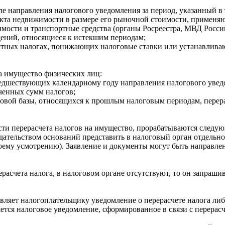
ле направления налогового уведомления за период, указанный в
ъекта недвижимости в размере его рыночной стоимости, примен
мости и транспортные средства (органы Росреестра, МВД Росси
едений, относящиеся к истекшим периодам;
местных налогах, понижающих налоговые ставки или устанавлив
а имущество физических лиц:
предшествующих календарному году направления налогового уведо
аченных сумм налогов;
овой базы, относящихся к прошлым налоговым периодам, перера
ти перерасчета налогов на имущество, прорабатываются следую
ательством оснований представить в налоговый орган отдельное
оему усмотрению). Заявление и документы могут быть направле
асчета налога, в налоговом органе отсутствуют, то он запрашив
авляет налогоплательщику уведомление о перерасчете налога ли
ется налоговое уведомление, сформированное в связи с перерас