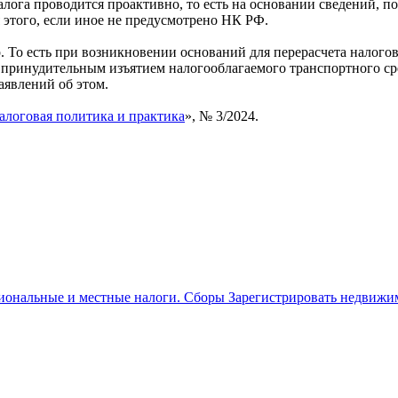
налога проводится проактивно, то есть на основании сведений,
я этого, если иное не предусмотрено НК РФ.
. То есть при возникновении оснований для перерасчета налогов
принудительным изъятием налогооблагаемого транспортного сре
аявлений об этом.
алоговая политика и практика
», № 3/2024.
иональные и местные налоги. Сборы Зарегистрировать недвижим