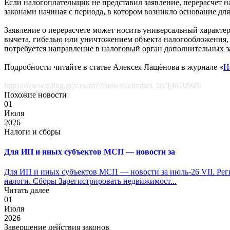
Если налогоплательщик не представил заявление, перерасчет 
законами начиная с периода, в котором возникло основание дл
Заявление о перерасчете может носить универсальный характер
вычета, гибелью или уничтожением объекта налогообложения, 
потребуется направление в налоговый орган дополнительных з
Подробности читайте в статье Алексея Лащёнова в журнале «
Н
https://www.nalog.gov.ru/rn77/news/activities_fts/14610968/
Похожие новости
01
Июля
2026
Налоги и сборы
Для ИП и иных субъектов МСП — новости за
Для ИП и иных субъектов МСП — новости за июль-26 VII. Рег
налоги. Сборы Зарегистрировать недвижимост...
Читать далее
01
Июля
2026
Завершение действия законов