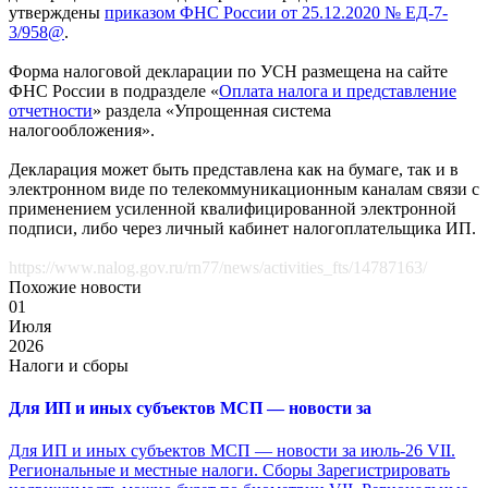
утверждены
приказом ФНС России от 25.12.2020 № ЕД-7-
3/958@
.
Форма налоговой декларации по УСН размещена на сайте
ФНС России в подразделе «
Оплата налога и представление
отчетности
» раздела «Упрощенная система
налогообложения».
Декларация может быть представлена как на бумаге, так и в
электронном виде по телекоммуникационным каналам связи с
применением усиленной квалифицированной электронной
подписи, либо через личный кабинет налогоплательщика ИП.
https://www.nalog.gov.ru/rn77/news/activities_fts/14787163/
Похожие новости
01
Июля
2026
Налоги и сборы
Для ИП и иных субъектов МСП — новости за
Для ИП и иных субъектов МСП — новости за июль-26 VII.
Региональные и местные налоги. Сборы Зарегистрировать