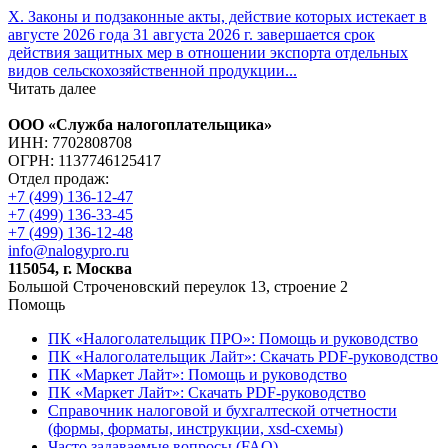
X. Законы и подзаконные акты, действие которых истекает в
августе 2026 года 31 августа 2026 г. завершается срок
действия защитных мер в отношении экспорта отдельных
видов сельскохозяйственной продукции...
Читать далее
ООО «Служба налогоплательщика»
ИНН: 7702808708
ОГРН: 1137746125417
Отдел продаж:
+7 (499) 136-12-47
+7 (499) 136-33-45
+7 (499) 136-12-48
info@nalogypro.ru
115054, г. Москва
Большой Строченовский переулок 13, строение 2
Помощь
ПК «Налоголательщик ПРО»: Помощь и руководство
ПК «Налоголательщик Лайт»: Скачать PDF-руководство
ПК «Маркет Лайт»: Помощь и руководство
ПК «Маркет Лайт»: Скачать PDF-руководство
Справочник налоговой и бухгалтеской отчетности
(формы, форматы, инструкции, xsd-схемы)
Часто задаваемые вопросы (FAQ)