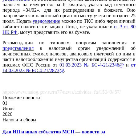
налогам на имущество за II квартал, указав код отчетного
периода «34/02», для их распределения в бюджете. Оно
направляется в налоговый орган по месту учета не позднее 25
июля. Подать
уведомление
можно по ТКС либо через личный
кабинет налогоплательщика. Лица, не указанные в
п. 3 ст. 80
НК РФ
, могут представить его на бумаге.
Рекомендации по типовым вопросам заполнения и
представления
в налоговый орган уведомлений об
исчисленных суммах налогов, авансовых платежей по ним в
части налогообложения имущества организаций содержатся в
письмах ФНС России от
01.03.2023 № БС-4-21/2346@
и
от
14.03.2023 № БС-4-21/2873@
.
https://www.nalog.gov.ru/rn77/news/activities_fts/15043457/
Похожие новости
01
Июля
2026
Налоги и сборы
Для ИП и иных субъектов МСП — новости за