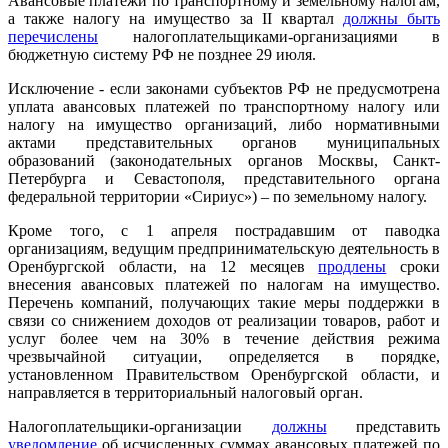
Авансовые платежи по транспортному и земельному налогам,
а также налогу на имущество за II квартал
должны быть
перечислены
налогоплательщиками-организациями в
бюджетную систему РФ не позднее 29 июля.
Исключение - если законами субъектов РФ не предусмотрена
уплата авансовых платежей по транспортному налогу или
налогу на имущество организаций, либо нормативными
актами представительных органов муниципальных
образований (законодательных органов Москвы, Санкт-
Петербурга и Севастополя, представительного органа
федеральной территории «Сириус») – по земельному налогу.
Кроме того, с 1 апреля пострадавшим от паводка
организациям, ведущим предпринимательскую деятельность в
Оренбургской области, на 12 месяцев
продлены
сроки
внесения авансовых платежей по налогам на имущество.
Перечень компаний, получающих такие меры поддержки в
связи со снижением доходов от реализации товаров, работ и
услуг более чем на 30% в течение действия режима
чрезвычайной ситуации, определяется в порядке,
установленном Правительством Оренбургской области, и
направляется в территориальный налоговый орган.
Налогоплательщики-организации
должны
представить
уведомление
об исчисленных суммах авансовых платежей по