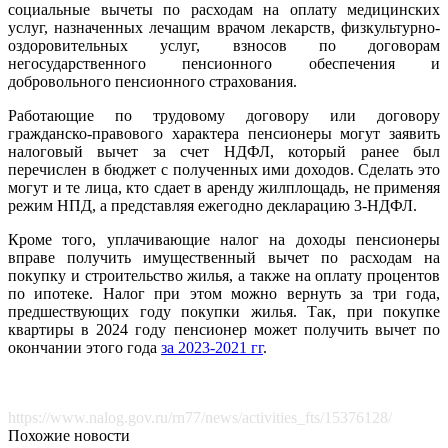
социальные вычеты по расходам на оплату медицинских
услуг, назначенных лечащим врачом лекарств, физкультурно-
оздоровительных услуг, взносов по договорам
негосударственного пенсионного обеспечения и
добровольного пенсионного страхования.
Работающие по трудовому договору или договору
гражданско-правового характера пенсионеры могут заявить
налоговый вычет за счет НДФЛ, который ранее был
перечислен в бюджет с полученных ими доходов. Сделать это
могут и те лица, кто сдает в аренду жилплощадь, не применяя
режим НПД, а представляя ежегодно декларацию 3-НДФЛ.
Кроме того, уплачивающие налог на доходы пенсионеры
вправе получить имущественный вычет по расходам на
покупку и строительство жилья, а также на оплату процентов
по ипотеке. Налог при этом можно вернуть за три года,
предшествующих году покупки жилья. Так, при покупке
квартиры в 2024 году пенсионер может получить вычет по
окончании этого года
за 2023-2021 гг
.
https://www.nalog.gov.ru/rn77/news/activities_fts/15376128/
Похожие новости