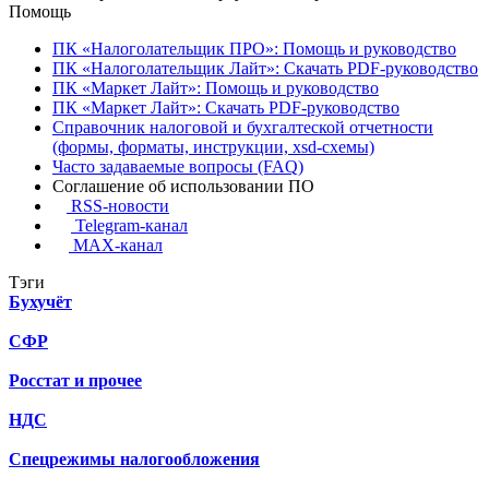
Помощь
ПК «Налоголательщик ПРО»: Помощь и руководство
ПК «Налоголательщик Лайт»: Скачать PDF-руководство
ПК «Маркет Лайт»: Помощь и руководство
ПК «Маркет Лайт»: Скачать PDF-руководство
Справочник налоговой и бухгалтеской отчетности
(формы, форматы, инструкции, xsd-схемы)
Часто задаваемые вопросы (FAQ)
Соглашение об использовании ПО
RSS-новости
Telegram-канал
MAX-канал
Тэги
Бухучёт
СФР
Росстат и прочее
НДС
Спецрежимы налогообложения