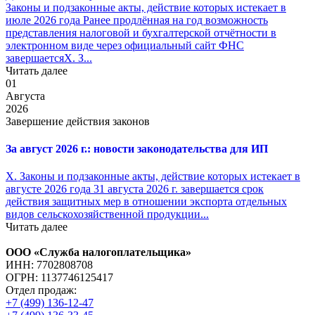
Законы и подзаконные акты, действие которых истекает в
июле 2026 года Ранее продлённая на год возможность
представления налоговой и бухгалтерской отчётности в
электронном виде через официальный сайт ФНС
завершаетсяX. З...
Читать далее
01
Августа
2026
Завершение действия законов
За август 2026 г.: новости законодательства для ИП
X. Законы и подзаконные акты, действие которых истекает в
августе 2026 года 31 августа 2026 г. завершается срок
действия защитных мер в отношении экспорта отдельных
видов сельскохозяйственной продукции...
Читать далее
ООО «Служба налогоплательщика»
ИНН: 7702808708
ОГРН: 1137746125417
Отдел продаж:
+7 (499) 136-12-47