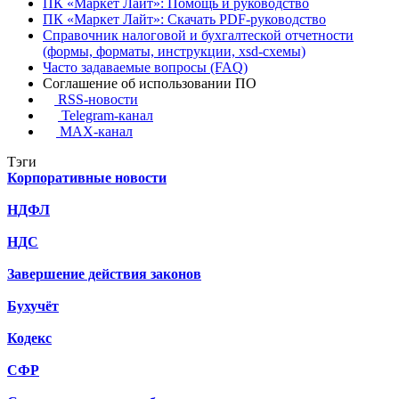
ПК «Маркет Лайт»: Помощь и руководство
ПК «Маркет Лайт»: Скачать PDF-руководство
Справочник налоговой и бухгалтеской отчетности
(формы, форматы, инструкции, xsd-схемы)
Часто задаваемые вопросы (FAQ)
Соглашение об использовании ПО
RSS-новости
Telegram-канал
MAX-канал
Тэги
Корпоративные новости
НДФЛ
НДС
Завершение действия законов
Бухучёт
Кодекс
СФР