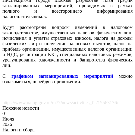
Инспекциями города Москвы разработан план график
запланированных мероприятий, проводимых в рамках
полного и всестороннего информирования
налогоплательщиков.
Будут рассмотрены вопросы изменений в налоговом
законодательстве, имущественных налогов физических лиц,
исчисления и уплаты страховых взносов, налога на доходы
физических лиц и получение налоговых вычетов, налог на
прибыль организации, имущественных налогов организации
и НДС, регистрации ККТ, специальных налоговых режимов,
урегулирования задолженности и банкротства физических
лиц.
С
графиком запланированных мероприятий
можно
ознакомиться, перейдя в приложении.
https://www.nalog.gov.ru/rn77/news/activities_fts/15563136/
Похожие новости
01
Июля
2026
Налоги и сборы