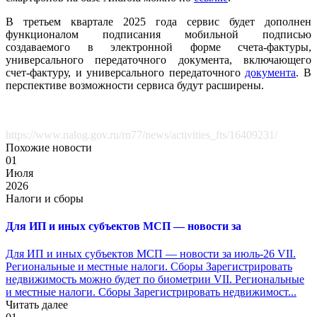
В третьем квартале 2025 года сервис будет дополнен
функционалом подписания мобильной подписью
создаваемого в электронной форме счета-фактуры,
универсального передаточного документа, включающего
счет-фактуру, и универсального передаточного
документа
. В
перспективе возможности сервиса будут расширены.
https://www.nalog.gov.ru/rn77/news/activities_fts/16409231/
Похожие новости
01
Июля
2026
Налоги и сборы
Для ИП и иных субъектов МСП — новости за
Для ИП и иных субъектов МСП — новости за июль-26 VII.
Региональные и местные налоги. Сборы Зарегистрировать
недвижимость можно будет по биометрии VII. Региональные
и местные налоги. Сборы Зарегистрировать недвижимост...
Читать далее