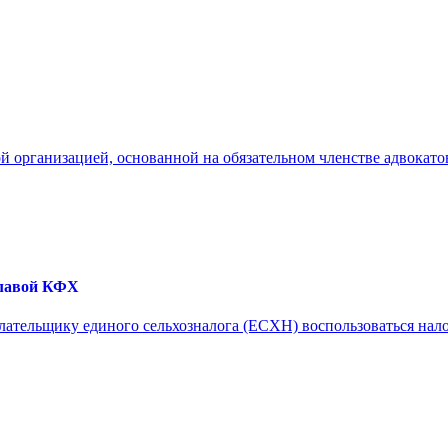
й организацией, основанной на обязательном членстве адвокатов
главой КФХ
 плательщику единого сельхозналога (ЕСХН) воспользоваться на