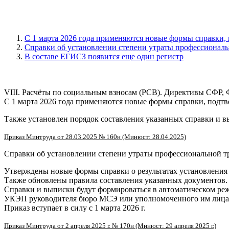
С 1 марта 2026 года применяются новые формы справки,
Справки об установлении степени утраты профессионал
В составе ЕГИСЗ появится еще один регистр
VIII. Расчёты по социальным взносам (РСВ). Директивы СФР,
С 1 марта 2026 года применяются новые формы справки, подт
Также установлен порядок составления указанных справки и в
Приказ Минтруда от 28.03.2025 № 160н (Минюст: 28.04.2025)
Справки об установлении степени утраты профессиональной т
Утверждены новые формы справки о результатах установления 
Также обновлены правила составления указанных документов.
Справки и выписки будут формироваться в автоматическом р
УКЭП руководителя бюро МСЭ или уполномоченного им лица. 
Приказ вступает в силу с 1 марта 2026 г.
Приказ Минтруда от 2 апреля 2025 г. № 170н (Минюст: 29 апреля 2025 г.)