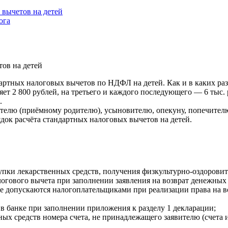
 вычетов на детей
ога
ов на детей
дартных налоговых вычетов по НДФЛ на детей. Как и в каких ра
вляет 2 800 рублей, на третьего и каждого последующего — 6 ты
.
ителю (приёмному родителю), усыновителю, опекуну, попечител
док расчёта стандартных налоговых вычетов на детей.
ки лекарственных средств, получения физкультурно-оздоровител
гового вычета при заполнении заявления на возврат денежных
 допускаются налогоплательщиками при реализации права на во
в банке при заполнении приложения к разделу 1 декларации;
ых средств номера счета, не принадлежащего заявителю (счета и