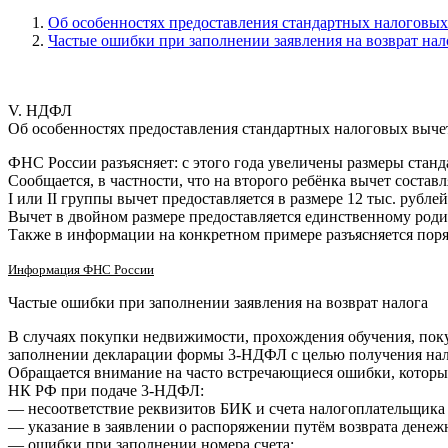
Об особенностях предоставления стандартных налоговых
Частые ошибки при заполнении заявления на возврат нал
V. НДФЛ
Об особенностях предоставления стандартных налоговых вычет
ФНС России разъясняет: с этого года увеличены размеры стан
Сообщается, в частности, что на второго ребёнка вычет соста
I или II группы вычет предоставляется в размере 12 тыс. рублей
Вычет в двойном размере предоставляется единственному род
Также в информации на конкретном примере разъясняется поря
Информация ФНС России
Частые ошибки при заполнении заявления на возврат налога
В случаях покупки недвижимости, прохождения обучения, покуп
заполнении декларации формы 3-НДФЛ с целью получения нало
Обращается внимание на часто встречающиеся ошибки, которые
НК РФ при подаче 3-НДФЛ:
— несоответствие реквизитов БИК и счета налогоплательщика 
— указание в заявлении о распоряжении путём возврата денежн
— ошибки при заполнении номера счета;