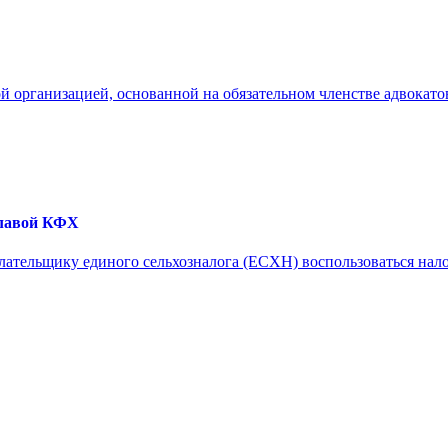
й организацией, основанной на обязательном членстве адвокатов
главой КФХ
 плательщику единого сельхозналога (ЕСХН) воспользоваться на