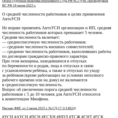
Обзор судебной практики Верховного Суда РФ № 2 (утв. Президиумом
ВС РФ 18 июня 2025 г.
О средней численности работников в целях применения
АвтоУСН
Не вправе применять АвтоУСН организации и ИП, средняя
численность работников которых превышает 5 человек.
Средняя численность включает:
— среднесписочную численность работников;
— среднюю численность внешних совместителей;
— среднюю численность работников, выполнявших работы
по договорам
гражданско-правового
характера.
При этом женщины, находившиеся в отпусках
по беременности и родам, лица в отпусках в связи
с усыновлением ребёнка, а также в отпусках по уходу
за ребёнком (кроме работающих на условиях неполного
рабочего времени или на дому) не включаются
в среднесписочную численность.
Вопрос об увеличении порога средней численности
работников с 5 до 10 человек для АвтоУСН относится
к компетенции Минфина.
Письмо ФНС от 2 июня 2025 г. №
СД-17-3
/1482@
#УСН #АУСН #ПСН #ЕСХН #НПД #ТСЖ #СНТ #ГСК