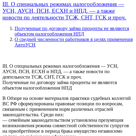
III. О специальных режимах налогообложения —
УСН, АУСН, ПСН, ЕСХН и НПД, — а также
новости по деятельности ТСЖ, СНТ, ГСК и проч.
Полученные по договору займа проценты не являются
объектом налогообложения НПД
О средней численности работников в целях применения
АвтоУСН
III. О специальных режимах налогообложения — УСН,
АУСН, ПСН, ЕСХН и НПД, — а также новости по
деятельности ТСЖ, СНТ, ГСК и проч.
Полученные по договору займа проценты не являются
объектом налогообложения НПД
В Обзоре на основе материалов практики судебных коллегий
ВС РФ сформулированы правовые позиции по вопросам,
связанным с применением норм различных отраслей
законодательства. Среди них:
— семейным законодательством установлена презумпция
возникновения режима совместной собственности супругов
на приобретённое в период брака имущество независимо