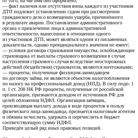
от того, на чьё имя оно оформлено;
— факт наличия или отсутствия вины каждого из участников
ДТП подлежит установлению судом при рассмотрении
гражданского дела о возмещении ущерба, причинённого
в результате аварии. Постановление административного
органа о привлечении лица к административной
ответственности, вынесенное в отношении одного
из участников ДТП, может являться одним из письменных
доказательств, однако преюдициального значения не имеет;
— условия договора страхования имущества, освобождающие
страховщика от выплаты страхового возмещения в случае
наступления страхового случая вследствие неосторожных
действий (бездействия) страхователя, являются ничтожными;
— проценты, полученные
физлицом-заимодавцем
по договору займа, не являются объектом налогообложения
по налогу на профессиональный доход (НПД). В силу подп. 1
п. 1 ст. 208 НК РФ проценты, полученные от российской
организации, признаются доходом от источников РФ для
целей обложения НДФЛ.
Организация-заёмщик
,
производящая выплату дохода в виде процентов в пользу
физического
лица-заимодавца
, признается налоговым агентом
и обязана исчислить, удержать и перечислить в бюджет
соответствующую сумму НДФЛ.
Приведён целый ряд иных правовых позиций.