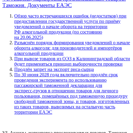
Таможня. Документы ЕАЭС
Обзор часто встречающихся ошибок (недостатков) при
предоставлении государственной услуги по приёму
уведомлений о начале оборота на территории
РФ алкогольной продукции (по состоянию
на
20.06.2025
)
Разъяснён порядок формирования уведомлений о начале
оборота алкоголя: для производителей и импортёров
алкогольной продукции
При вывозе товаров из ОЭЗ в Калининградской области
будет применяться принцип выборочности проверки
Продлён запрет на экспорт
риса-сырца
По 30 июня 2028 года включительно продлён срок
проведения эксперимента по использованию
пассажирской таможенной декларации для
экспресс-грузов
в отношении товаров для личного
пользования, помещённых под таможенную процедуру
свободной таможенной зоны, и товаров, изготовленных
из таких товаров, вывозимых на остальную часть
территории ЕАЭС
VI. Акцизы, маркировка прослеживаемых товаров. Таможня.