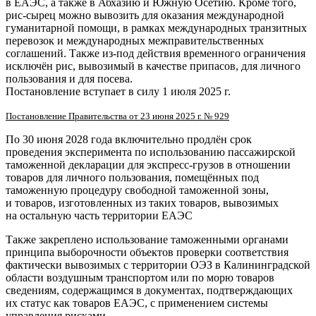
в ЕАЭС, а также в Абхазию и Южную Осетию. Кроме того,
рис-сырец
можно вывозить для оказания международной
гуманитарной помощи, в рамках международных транзитных
перевозок и международных межправительственных
соглашений. Также
из-под
действия временного ограничения
исключён рис, вывозимый в качестве припасов, для личного
пользования и для посева.
Постановление вступает в силу 1 июля 2025 г.
Постановление Правительства от 23 июня 2025 г. № 929
По 30 июня 2028 года включительно продлён срок
проведения эксперимента по использованию пассажирской
таможенной декларации для
экспресс-грузов
в отношении
товаров для личного пользования, помещённых под
таможенную процедуру свободной таможенной зоны,
и товаров, изготовленных из таких товаров, вывозимых
на остальную часть территории ЕАЭС
Также закреплено использование таможенными органами
принципа выборочности объектов проверки соответствия
фактически вывозимых с территории ОЭЗ в Калининградской
области воздушным транспортом или по морю товаров
сведениям, содержащимся в документах, подтверждающих
их статус как товаров ЕАЭС, с применением системы
управления рисками.