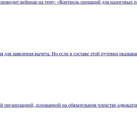
проводит вебинар на тему: «Контроль операций для налоговых по
 для заявления вычета. Но если в составе этой путевки оказываю
й организацией, основанной на обязательном членстве адвокатов