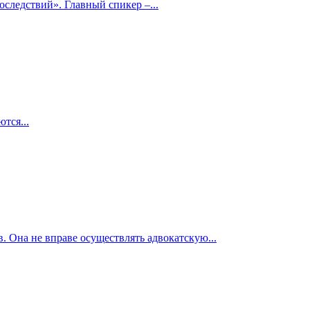
следствий». Главный спикер –...
тся...
. Она не вправе осуществлять адвокатскую...