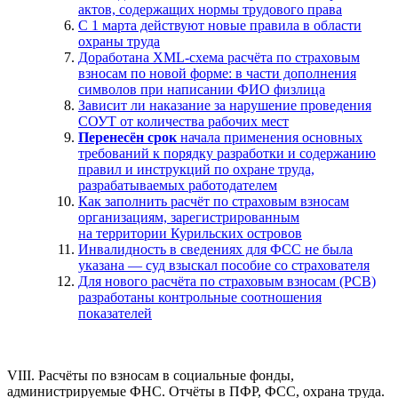
актов, содержащих нормы трудового права
С 1 марта действуют новые правила в области
охраны труда
Доработана XML-схема расчёта по страховым
взносам по новой форме: в части дополнения
символов при написании ФИО физлица
Зависит ли наказание за нарушение проведения
СОУТ от количества рабочих мест
Перенесён срок
начала применения основных
требований к порядку разработки и содержанию
правил и инструкций по охране труда,
разрабатываемых работодателем
Как заполнить расчёт по страховым взносам
организациям, зарегистрированным
на территории Курильских островов
Инвалидность в сведениях для ФСС не была
указана — суд взыскал пособие со страхователя
Для нового расчёта по страховым взносам (РСВ)
разработаны контрольные соотношения
показателей
VIII. Расчёты по взносам в социальные фонды,
администрируемые ФНС. Отчёты в ПФР, ФСС, охрана труда.