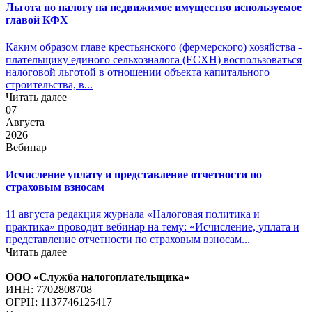
Льгота по налогу на недвижимое имущество используемое
главой КФХ
Каким образом главе крестьянского (фермерского) хозяйства -
плательщику единого сельхозналога (ЕСХН) воспользоваться
налоговой льготой в отношении объекта капитального
строительства, в...
Читать далее
07
Августа
2026
Вебинар
Исчисление уплату и представление отчетности по
страховым взносам
11 августа редакция журнала «Налоговая политика и
практика» проводит вебинар на тему: «Исчисление, уплата и
представление отчетности по страховым взносам...
Читать далее
ООО «Служба налогоплательщика»
ИНН: 7702808708
ОГРН: 1137746125417