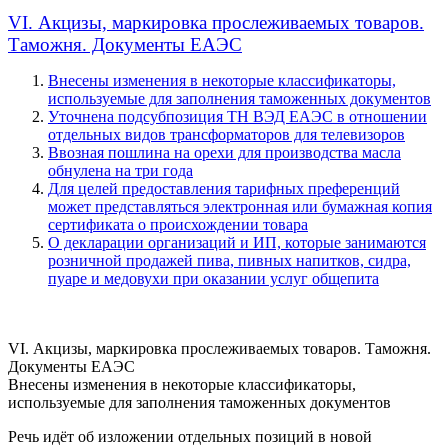
VI. Акцизы, маркировка прослеживаемых товаров.
Таможня. Документы ЕАЭС
Внесены изменения в некоторые классификаторы,
используемые для заполнения таможенных документов
Уточнена подсубпозиция ТН ВЭД ЕАЭС в отношении
отдельных видов трансформаторов для телевизоров
Ввозная пошлина на орехи для производства масла
обнулена на три года
Для целей предоставления тарифных преференций
может представляться электронная или бумажная копия
сертификата о происхождении товара
О декларации организаций и ИП, которые занимаются
розничной продажей пива, пивных напитков, сидра,
пуаре и медовухи при оказании услуг общепита
VI. Акцизы, маркировка прослеживаемых товаров. Таможня.
Документы ЕАЭС
Внесены изменения в некоторые классификаторы,
используемые для заполнения таможенных документов
Речь идёт об изложении отдельных позиций в новой