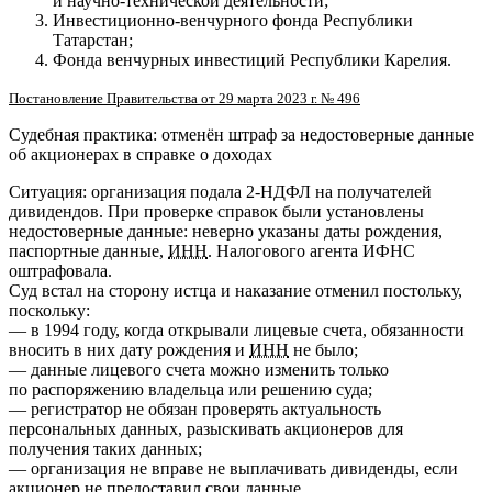
и научно-технической деятельности;
Инвестиционно-венчурного фонда Республики
Татарстан;
Фонда венчурных инвестиций Республики Карелия.
Постановление Правительства от 29 марта 2023 г. № 496
Судебная практика: отменён штраф за недостоверные данные
об акционерах в справке о доходах
Ситуация: организация подала 2-НДФЛ на получателей
дивидендов. При проверке справок были установлены
недостоверные данные: неверно указаны даты рождения,
паспортные данные,
ИНН
. Налогового агента ИФНС
оштрафовала.
Суд встал на сторону истца и наказание отменил постольку,
поскольку:
— в 1994 году, когда открывали лицевые счета, обязанности
вносить в них дату рождения и
ИНН
не было;
— данные лицевого счета можно изменить только
по распоряжению владельца или решению суда;
— регистратор не обязан проверять актуальность
персональных данных, разыскивать акционеров для
получения таких данных;
— организация не вправе не выплачивать дивиденды, если
акционер не предоставил свои данные.