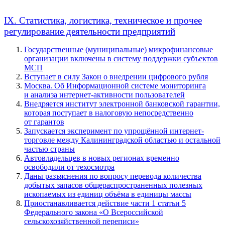
IX. Статистика, логистика, техническое и прочее
регулирование деятельности предприятий
Государственные (муниципальные) микрофинансовые
организации включены в систему поддержки субъектов
МСП
Вступает в силу Закон о внедрении цифрового рубля
Москва. Об Информационной системе мониторинга
и анализа интернет-активности пользователей
Внедряется институт электронной банковской гарантии,
которая поступает в налоговую непосредственно
от гарантов
Запускается эксперимент по упрощённой интернет-
торговле между Калининградской областью и остальной
частью страны
Автовладельцев в новых регионах временно
освободили от техосмотра
Даны разъяснения по вопросу перевода количества
добытых запасов общераспространенных полезных
ископаемых из единиц объёма в единицы массы
Приостанавливается действие части 1 статьи 5
Федерального закона «О Всероссийской
сельскохозяйственной переписи»