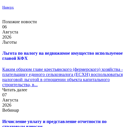
Наверх
Похожие новости
06
Августа
2026
Льготы
Льгота по налогу на недвижимое имущество используемое
главой КФХ
Каким образом главе крестьянского (фермерского) хозяйства -
плательщику единого сельхозналога (ЕСХН) воспользоваться
налоговой льготой в отношении объекта капитального
строительства, в...
Читать далее
07
Августа
2026
Вебинар
Исчисление уплату и представление отчетности по
страховым взносам