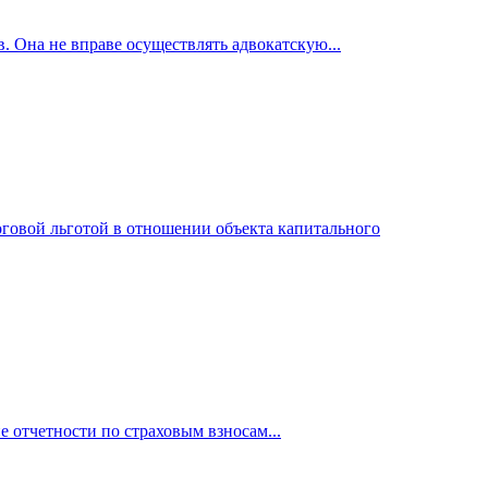
. Она не вправе осуществлять адвокатскую...
логовой льготой в отношении объекта капитального
е отчетности по страховым взносам...