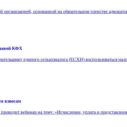
й организацией, основанной на обязательном членстве адвокатов
главой КФХ
 плательщику единого сельхозналога (ЕСХН) воспользоваться на
ым взносам
 проводит вебинар на тему: «Исчисление, уплата и представлени