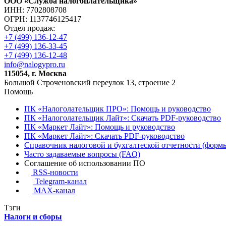
ООО «Служба налогоплательщика»
ИНН: 7702808708
ОГРН: 1137746125417
Отдел продаж:
+7 (499) 136-12-47
+7 (499) 136-33-45
+7 (499) 136-12-48
info@nalogypro.ru
115054, г. Москва
Большой Строченовский переулок 13, строение 2
Помощь
ПК «Налоголательщик ПРО»: Помощь и руководство
ПК «Налоголательщик Лайт»: Скачать PDF-руководство
ПК «Маркет Лайт»: Помощь и руководство
ПК «Маркет Лайт»: Скачать PDF-руководство
Справочник налоговой и бухгалтеской отчетности (формы
Часто задаваемые вопросы (FAQ)
Соглашение об использовании ПО
RSS-новости
Telegram-канал
MAX-канал
Тэги
Налоги и сборы