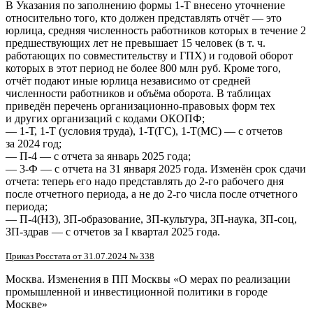
В Указания по заполнению формы 1-Т внесено уточнение
относительно того, кто должен представлять отчёт — это
юрлица, средняя численность работников которых в течение 2
предшествующих лет не превышает 15 человек (в т. ч.
работающих по совместительству и ГПХ) и годовой оборот
которых в этот период не более 800 млн руб. Кроме того,
отчёт подают иные юрлица независимо от средней
численности работников и объёма оборота. В таблицах
приведён перечень организационно-правовых форм тех
и других организаций с кодами ОКОПФ;
— 1-Т, 1-Т (условия труда), 1-Т(ГС), 1-Т(МС) — с отчетов
за 2024 год;
— П-4 — с отчета за январь 2025 года;
— 3-Ф — с отчета на 31 января 2025 года. Изменён срок сдачи
отчета: теперь его надо представлять до 2-го рабочего дня
после отчетного периода, а не до 2-го числа после отчетного
периода;
— П-4(НЗ), ЗП-образование, ЗП-культура, ЗП-наука, ЗП-соц,
ЗП-здрав — с отчетов за I квартал 2025 года.
Приказ Росстата от 31.07.2024 № 338
Москва. Изменения в ПП Москвы «О мерах по реализации
промышленной и инвестиционной политики в городе
Москве»