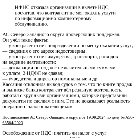
ИФНС отказала организации в вычете НДС,
посчитав, что контрагент не мог оказать услуги
по информационно-компьютерному
обслуживанию.
АС Северо-Западного округа проверяющих поддержал.
Он учёл такие факты:
— у контрагента нет подразделений по месту оказания услуг;
— сведения о его адресе недостоверны;
— у контрагента нет имущества, транспорта, расходов
на ведение деятельности;
— декларации он подал с незначительными суммами
к уплате, 2-НДФЛ не сдавал;
— учредитель и директор номинальные и др.
Кассация отклонила вывод судов о том, что по книге продаж
и выписке банка контрагент вёл реальную деятельность,
работал с крупными организациями, которые представили
документы по сделкам с ним. Это не доказывает реальность
операций с налогоплательщиком.
Постановление АС Северо-Западного округа от 19.09.2024 по делу № А56-
68584/2023
Освобождение от НДС: платить ли налог с услуг