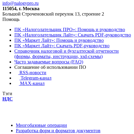
info@nalogypro.ru
115054, г. Москва
Большой Строченовский переулок 13, строение 2
Помощь
ПК «Налоголательщик ПРО»: Помощь и руководство
ПК «Налоголательщик Лайт»: Скачать PDF-руководство
ПК «Маркет Лайт»: Помощь и руководство
ПК «Маркет Лайт»: Скачать PDF-руководство
Справочник налоговой и бухгалтеской отчетности
(формы, форматы, инструкции, xsd-схемы)
Часто задаваемые вопросы (FAQ)
Соглашение об использовании ПО
RSS-новости
Telegram-канал
MAX-канал
Тэги
НДС
Многобазовые операции
Разработка форм и форматов документов