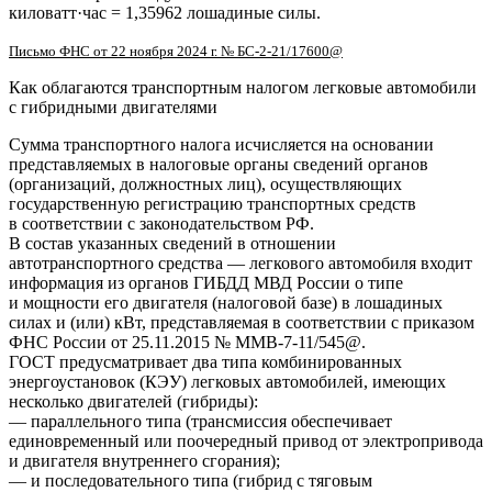
киловатт·час = 1,35962 лошадиные силы.
Письмо ФНС от 22 ноября 2024 г. № БС-2-21/17600@
Как облагаются транспортным налогом легковые автомобили
с гибридными двигателями
Сумма транспортного налога исчисляется на основании
представляемых в налоговые органы сведений органов
(организаций, должностных лиц), осуществляющих
государственную регистрацию транспортных средств
в соответствии с законодательством РФ.
В состав указанных сведений в отношении
автотранспортного средства — легкового автомобиля входит
информация из органов ГИБДД МВД России о типе
и мощности его двигателя (налоговой базе) в лошадиных
силах и (или) кВт, представляемая в соответствии с приказом
ФНС России от 25.11.2015 № ММВ-7-11/545@.
ГОСТ предусматривает два типа комбинированных
энергоустановок (КЭУ) легковых автомобилей, имеющих
несколько двигателей (гибриды):
— параллельного типа (трансмиссия обеспечивает
единовременный или поочередный привод от электропривода
и двигателя внутреннего сгорания);
— и последовательного типа (гибрид с тяговым