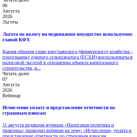
06
Августа
2026
Льготы
Льгота по налогу на недвижимое имущество используемое
главой КФХ
Каким образом главе крестьянского (фермерского) хозяйства -
плательщику единого сельхозналога (ЕСХН) воспользоваться
налоговой льготой в отношении объекта капитального
строительства, в...
Читать далее
07
Августа
2026
Вебинар
Исчисление уплату и представление отчетности по
страховым взносам
11 августа редакция журнала «Налоговая политика и
практика» проводит вебинар на тему: «Исчисление, уплата и
представление отчетности по страховым взносам...