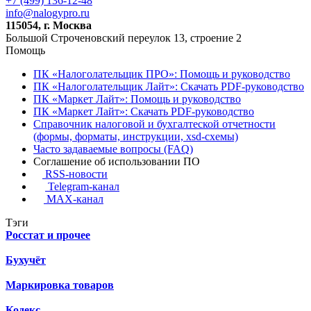
+7 (499) 136-12-48
info@nalogypro.ru
115054, г. Москва
Большой Строченовский переулок 13, строение 2
Помощь
ПК «Налоголательщик ПРО»: Помощь и руководство
ПК «Налоголательщик Лайт»: Скачать PDF-руководство
ПК «Маркет Лайт»: Помощь и руководство
ПК «Маркет Лайт»: Скачать PDF-руководство
Справочник налоговой и бухгалтеской отчетности
(формы, форматы, инструкции, xsd-схемы)
Часто задаваемые вопросы (FAQ)
Соглашение об использовании ПО
RSS-новости
Telegram-канал
MAX-канал
Тэги
Росстат и прочее
Бухучёт
Маркировка товаров
Кодекс