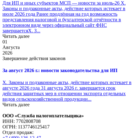
Для ИП и иных субъектов МСП — новости за июль-26 X.
Законы и подзаконные акты, действие которых истекает в
июле 2026 года Ранее продлённая на год возможность
представления налоговой и бухгалтерской отчётности в
электронном виде через официальный сайт ФНС
завершаетсяX. З...
Читать далее
01
Августа
2026
Завершение действия законов
За август 2026 г.: новости законодательства для ИП
X. Законы и подзаконные акты, действие которых истекает в
августе 2026 года 31 августа 2026 г. завершается срок
действия защитных мер в отношении экспорта отдельных
видов сельскохозяйственной продукции...
Читать далее
ООО «Служба налогоплательщика»
ИНН: 7702808708
ОГРН: 1137746125417
Отдел продаж:
+7 (499) 136-12-47