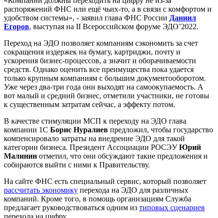
«Компании должны переходить на цифру не из-за
распоряжений ФНС или ещё чьих-то, а в связи с комфортом и
удобством системы», - заявил глава ФНС России
Даниил
Егоров
, выступая на II Всероссийском форуме ЭДО’2022.
Переход на ЭДО позволяет компаниям сэкономить за счет
сокращения издержек на бумагу, картриджи, почту и
ускорения бизнес-процессов, а значит и оборачиваемости
средств. Однако оценить все преимущества пока удается
только крупным компаниям с большим документооборотом.
Уже через два-три года они выходят на самоокупаемость. А
вот малый и средний бизнес, отметили участники, не готовы
к существенным затратам сейчас, а эффекту потом.
В качестве стимуляции МСП к переходу на ЭДО глава
компании 1С
Борис Нуралиев
предложил, чтобы государство
компенсировало затраты на внедрение ЭДО для такой
категории бизнеса. Президент Ассоциации РОСЭУ
Юрий
Малинин
отметил, что они обсуждают такие предложения и
собираются выйти с ними к Правительству.
На сайте ФНС есть специальный сервис, который позволяет
рассчитать экономику
перехода на ЭДО для различных
компаний. Кроме того, в помощь организациям Служба
предлагает руководствоваться одним из
типовых сценариев
перехода на цифру.