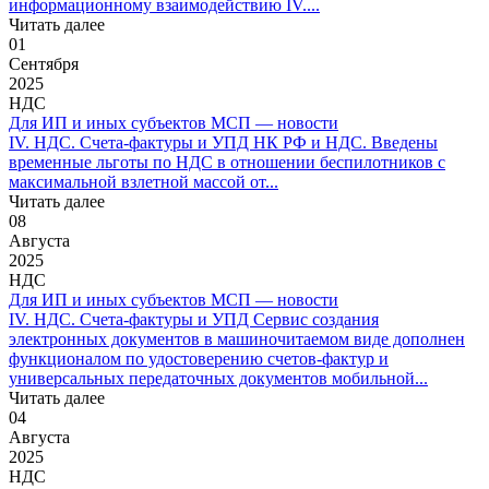
информационному взаимодействию IV....
Читать далее
01
Сентября
2025
НДС
Для ИП и иных субъектов МСП — новости
IV. НДС. Счета-фактуры и УПД НК РФ и НДС. Введены
временные льготы по НДС в отношении беспилотников с
максимальной взлетной массой от...
Читать далее
08
Августа
2025
НДС
Для ИП и иных субъектов МСП — новости
IV. НДС. Счета-фактуры и УПД Сервис создания
электронных документов в машиночитаемом виде дополнен
функционалом по удостоверению счетов-фактур и
универсальных передаточных документов мобильной...
Читать далее
04
Августа
2025
НДС